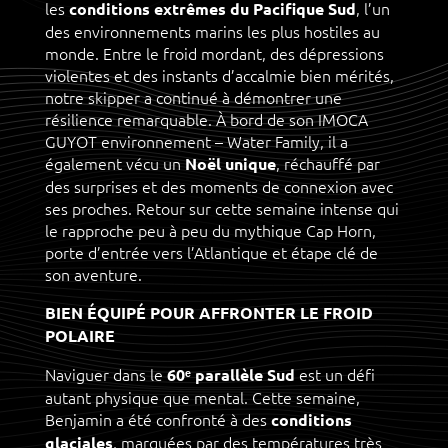
les
, l’un
conditions extrêmes du Pacifique Sud
des environnements marins les plus hostiles au
monde. Entre le froid mordant, des dépressions
violentes et des instants d’accalmie bien mérités,
notre skipper a continué à démontrer une
résilience remarquable. À bord de son IMOCA
GUYOT environnement – Water Family, il a
également vécu un
, réchauffé par
Noël unique
des surprises et des moments de connexion avec
ses proches. Retour sur cette semaine intense qui
le rapproche peu à peu du mythique Cap Horn,
porte d’entrée vers l’Atlantique et étape clé de
son aventure.
BIEN ÉQUIPÉ POUR AFFRONTER LE FROID
POLAIRE
Naviguer dans le
est un défi
60ᵉ parallèle Sud
autant physique que mental. Cette semaine,
Benjamin a été confronté à des
conditions
, marquées par des températures très
glaciales