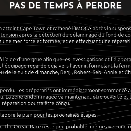
PAS DE TEMPS À PERDRE
atteint Cape Town et ramené l’IMOCA après la suspensi
e tension après la détection du délaminage du fond de co
ne mer forte et formée, et en effectuant une réparation 
 à l’aide d’une grue afin que les investigations et l’élabo
l’équipage regarde déjà vers l’avenir, formulant la ferm
de la nuit de dimanche, Benj’, Robert, Seb, Annie et Char
é perdu. Les préparatifs ont immédiatement commencé af
. La zone endommagée va maintenant être ouverte et le 
e réparation pourra être conçu.
labore le plan pour les prochaines étapes.
 de The Ocean Race reste peu probable, même avec une r