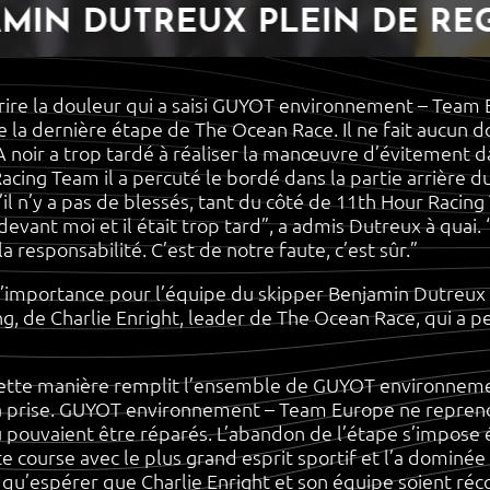
AMIN DUTREUX PLEIN DE RE
re la douleur qui a saisi GUYOT environnement – Team E
 la dernière étape de The Ocean Race. Il ne fait aucun d
oir a trop tardé à réaliser la manœuvre d’évitement dan
cing Team il a percuté le bordé dans la partie arrière du
u’il n’y a pas de blessés, tant du côté de 11th Hour Ra
ant moi et il était trop tard”, a admis Dutreux à quai. “I
la responsabilité. C’est de notre faute, c’est sûr.”
 d’importance pour l’équipe du skipper Benjamin Dutreux 
g, de Charlie Enright, leader de The Ocean Race, qui a
de cette manière remplit l’ensemble de GUYOT environnem
era prise. GUYOT environnement – Team Europe ne reprend
pouvaient être réparés. L’abandon de l’étape s’impose 
e course avec le plus grand esprit sportif et l’a domin
qu’espérer que Charlie Enright et son équipe soient r