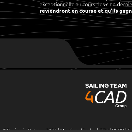
exceptionnelle au cours des cinq dernie
reviendront en course et qu’ils gag
©Benjamin Dutreux 2024 |
Mentions légales
|
CGV
|
RGPD
| C